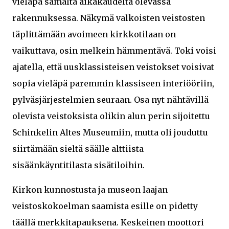
vieläpä samalta aikakaudelta olevassa
rakennuksessa. Näkymä valkoisten veistosten
täplittämään avoimeen kirkkotilaan on
vaikuttava, osin melkein hämmentävä. Toki voisi
ajatella, että uusklassisteisen veistokset voisivat
sopia vieläpä paremmin klassiseen interiööriin,
pylväsjärjestelmien seuraan. Osa nyt nähtävillä
olevista veistoksista olikin alun perin sijoitettu
Schinkelin Altes Museumiin, mutta oli jouduttu
siirtämään sieltä säälle alttiista
sisäänkäyntitilasta sisätiloihin.
Kirkon kunnostusta ja museon laajan
veistoskokoelman saamista esille on pidetty
täällä merkkitapauksena. Keskeinen moottori