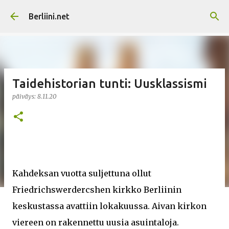
Siirry pääsisältöön
Berliini.net
Taidehistorian tunti: Uusklassismi
päiväys:
8.11.20
Kahdeksan vuotta suljettuna ollut
Friedrichswerdercshen kirkko Berliinin
keskustassa avattiin lokakuussa. Aivan kirkon
viereen on rakennettu uusia asuintaloja.