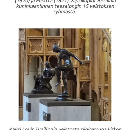
(1820) ja Elektra (1827). Kipsikopiot Berliinin
kuninkaanlinnan teesalongin 15 veistoksen
ryhmästä.
Kaksi Louis Tuaillonin veistosta sijoitettuna kirkon