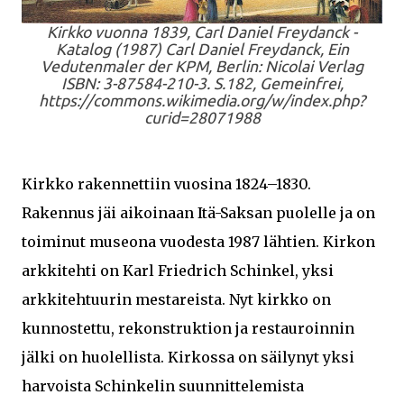
Kirkko vuonna 1839, Carl Daniel Freydanck -
Katalog (1987) Carl Daniel Freydanck, Ein
Vedutenmaler der KPM, Berlin: Nicolai Verlag
ISBN: 3-87584-210-3. S.182, Gemeinfrei,
https://commons.wikimedia.org/w/index.php?
curid=28071988
Kirkko rakennettiin vuosina 1824–1830.
Rakennus jäi aikoinaan Itä-Saksan puolelle ja on
toiminut museona vuodesta 1987 lähtien. Kirkon
arkkitehti on Karl Friedrich Schinkel, yksi
arkkitehtuurin mestareista. Nyt kirkko on
kunnostettu, rekonstruktion ja restauroinnin
jälki on huolellista. Kirkossa on säilynyt yksi
harvoista Schinkelin suunnittelemista