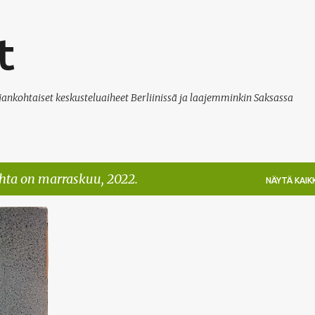
Siirry pääsisältöön
t
ajankohtaiset keskusteluaiheet Berliinissä ja laajemminkin Saksassa
ohta on marraskuu, 2022.
NÄYTÄ KAIKK
+
6