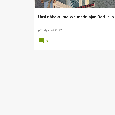
i
t
Uusi näkökulma Weimarin ajan Berliiniin
päiväys:
24.11.22
0