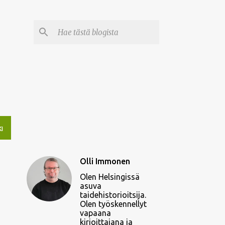
I
Olli Immonen
Olen Helsingissä
asuva
taidehistorioitsija.
Olen työskennellyt
vapaana
kirjoittajana ja