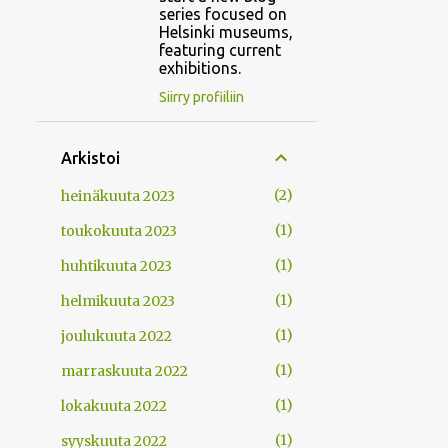
series focused on
Helsinki museums,
featuring current
exhibitions.
Siirry profiiliin
Arkistoi
2
heinäkuuta 2023
1
toukokuuta 2023
1
huhtikuuta 2023
1
helmikuuta 2023
1
joulukuuta 2022
1
marraskuuta 2022
1
lokakuuta 2022
1
syyskuuta 2022