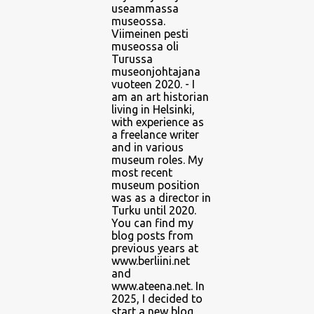
useammassa
museossa.
Viimeinen pesti
museossa oli
Turussa
museonjohtajana
vuoteen 2020. - I
am an art historian
living in Helsinki,
with experience as
a freelance writer
and in various
museum roles. My
most recent
museum position
was as a director in
Turku until 2020.
You can find my
blog posts from
previous years at
www.berliini.net
and
www.ateena.net. In
2025, I decided to
start a new blog