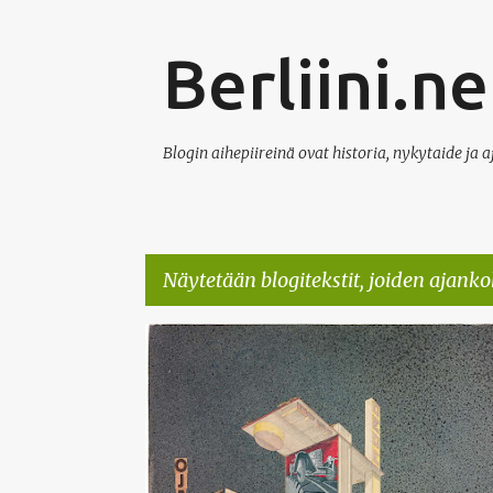
Berliini.ne
Blogin aihepiireinä ovat historia, nykytaide ja 
Näytetään blogitekstit, joiden ajank
T
ALVAR AALTO
BAUHAUS
BERLIINI
e
k
s
t